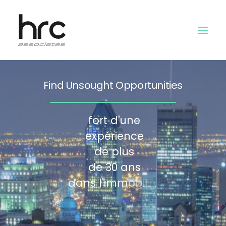
Find Unsought Opportunities
NOTRE RÉSEAU
À PROPOS
f
o
r
t
d
'
u
n
e
NEWS
e
x
p
é
r
i
e
n
c
e
LOGIN
d
e
p
l
u
s
d
e
3
0
a
n
s
d
a
n
s
l
'
i
m
m
o
b
i
l
i
e
r